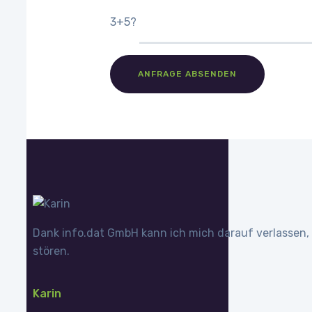
3+5?
Dank info.dat GmbH kann ich mich darauf verlassen,
stören.
Karin