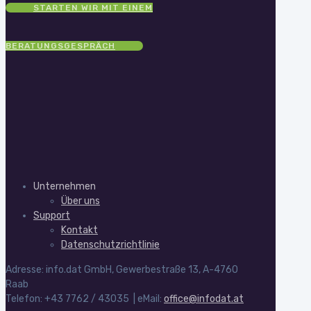
STARTEN WIR MIT EINEM
BERATUNGSGESPRÄCH
Unternehmen
Über uns
Support
Kontakt
Datenschutzrichtlinie
Adresse: info.dat GmbH, Gewerbestraße 13, A-4760
Raab
Telefon: +43 7762 / 43035 | eMail:
office@infodat.at