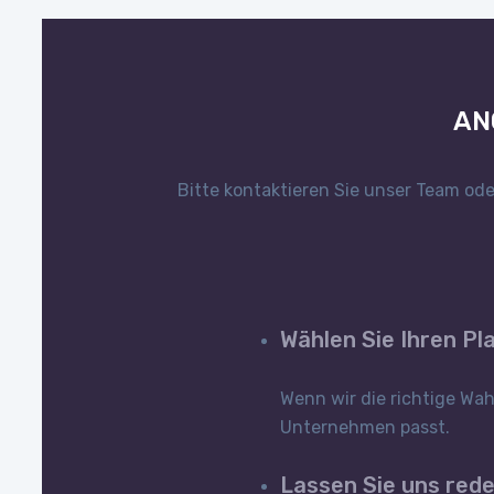
AN
Bitte kontaktieren Sie unser Team ode
Wählen Sie Ihren Pl
Wenn wir die richtige Wah
Unternehmen passt.
Lassen Sie uns red