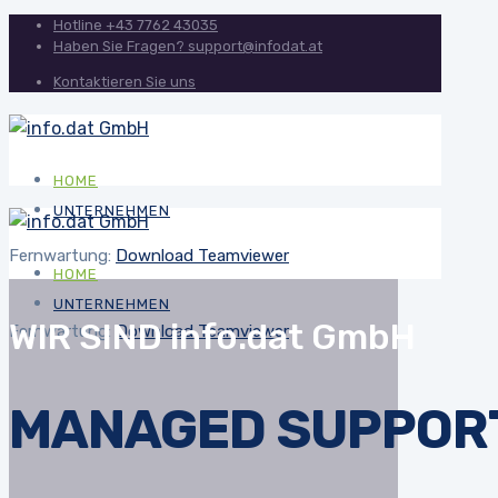
Hotline
+43 7762 43035
Haben Sie Fragen?
support@infodat.at
Kontaktieren Sie uns
HOME
UNTERNEHMEN
Fernwartung:
Download Teamviewer
HOME
UNTERNEHMEN
WIR SIND info.dat GmbH
Fernwartung:
Download Teamviewer
MANAGED
SUPPOR